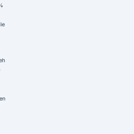
8%
h
ie
eh
e
en