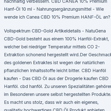
nachhaltig verbessern. CBD CANEA 10% Premium
Hanf-Öl 10 ml - Nahrungsergänzungsmittel - Wie
wende ich Canea CBD 10% Premium HANF-ÖL an?
Vollspektrum CBD-Gold Artikeldetails - NatuGena
CBD-Gold besteht aus einem 100% Hanföl-Extrakt,
welcher bei niedriger Temperatur mittels CO 2-
Extraktion schonend hergestellt wird.Der Geschmac
des goldenen Extraktes ist wegen der natürlichen
pflanzlichen Inhaltsstoffe leicht bitter. CBD Hanföl
kaufen - Das CBD Öl aus der Drogerie kaufen CBD
Hanföl. cbd hanföl. Zu unseren Spezialitäten gehöre
im Besonderen unsere selbst hergestellten Produkte
Es macht uns stolz, dass wir auch ein eigenes,
qualitativ hochwertiges CBD Öl Produkt anbieten