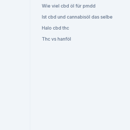
Wie viel cbd öl für pmdd
Ist cbd und cannabisöl das selbe
Halo cbd thc
Thc vs hanföl