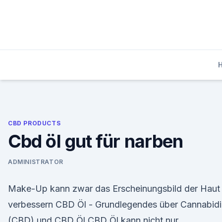
Skip
to
content
CBD PRODUCTS
Cbd öl gut für narben
ADMINISTRATOR
Make-Up kann zwar das Erscheinungsbild der Haut
verbessern CBD Öl - Grundlegendes über Cannabidi
(CBD) und CBD Öl CBD Öl kann nicht nur