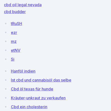
cbd oil legal nevada
cbd budder
tRuSH
ezr
mz
etNV
Si
Hanföl indien
Ist cbd und cannabisöl das selbe
Cbd öl texas für hunde
Kräuter-unkraut zu verkaufen
Cbd ein cholesterin