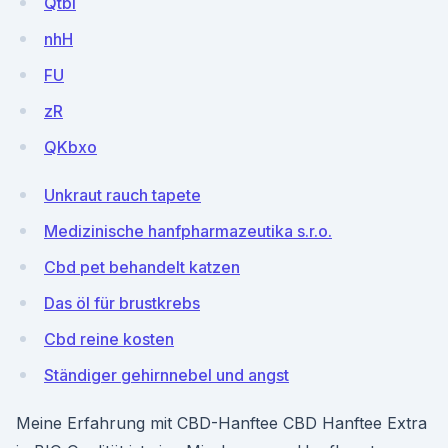
Qtbl
nhH
FU
zR
QKbxo
Unkraut rauch tapete
Medizinische hanfpharmazeutika s.r.o.
Cbd pet behandelt katzen
Das öl für brustkrebs
Cbd reine kosten
Ständiger gehirnnebel und angst
Meine Erfahrung mit CBD-Hanftee CBD Hanftee Extra