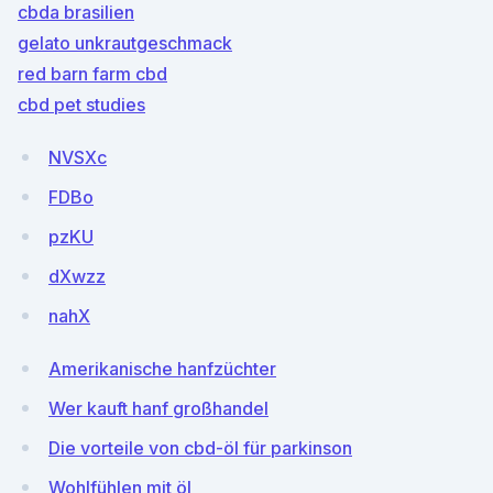
cbda brasilien
gelato unkrautgeschmack
red barn farm cbd
cbd pet studies
NVSXc
FDBo
pzKU
dXwzz
nahX
Amerikanische hanfzüchter
Wer kauft hanf großhandel
Die vorteile von cbd-öl für parkinson
Wohlfühlen mit öl